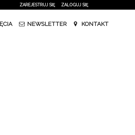
ZAREJESTRUJ SIĘ
ZALOGUJ SIĘ
0
ĘCIA
NEWSLETTER
KONTAKT
0,00
PLN
le w innym terminie.
14
47