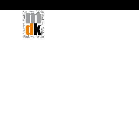
'
[b24Messages]
Sprzedaż biletów na