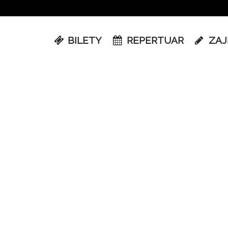
BILETY
REPERTUAR
ZAJ
 to wydarzenie została zakończona. Mamy bilety na to wydarzenie, a