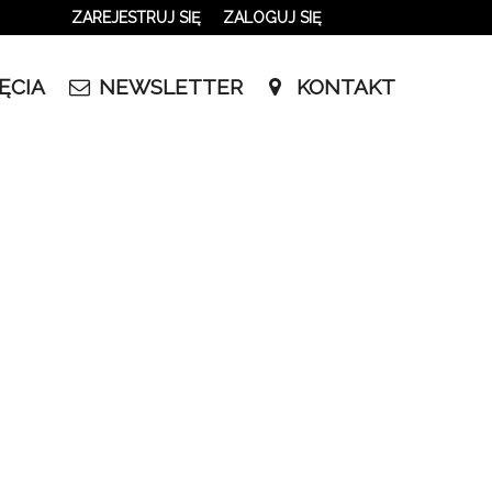
ZAREJESTRUJ SIĘ
ZALOGUJ SIĘ
0
ĘCIA
NEWSLETTER
KONTAKT
0,00
PLN
le w innym terminie.
14
54