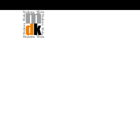
'
[b24Messages]
Sprzedaż biletów na