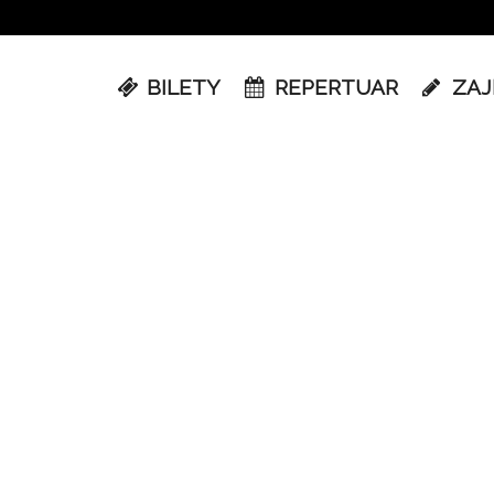
BILETY
REPERTUAR
ZAJ
 to wydarzenie została zakończona. Mamy bilety na to wydarzenie, a