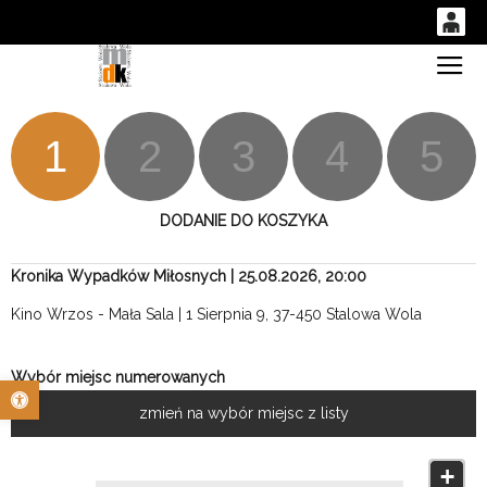
0
Gł
'
0,00
PLN
1
2
3
4
5
14
52
DODANIE DO KOSZYKA
Kronika Wypadków Miłosnych | 25.08.2026, 20:00
Kino Wrzos - Mała Sala | 1 Sierpnia 9, 37-450 Stalowa Wola
Wybór miejsc numerowanych
Otwórz pasek narzędzi
zmień na wybór miejsc z listy
+