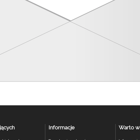
jących
Informacje
Warto w