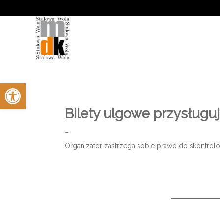
'
Otwórz pasek narzędzi
Bilety ulgowe przysługuj
–
Organizator zastrzega sobie prawo do skontrol