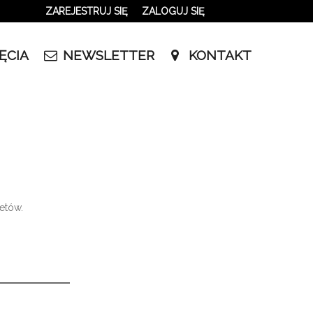
ZAREJESTRUJ SIĘ
ZALOGUJ SIĘ
0
ĘCIA
NEWSLETTER
KONTAKT
0,00
PLN
14
50
etów.