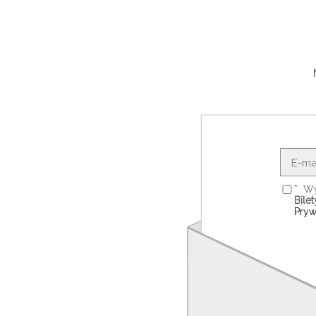
Wy
Bile
Pryw