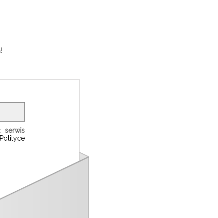
!
z
serwis
Polityce