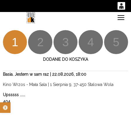
0
Gł
'
0,00
PLN
1
2
3
4
5
14
53
DODANIE DO KOSZYKA
Basia. Jestem w sam raz | 22.08.2026, 18:00
Kino Wrzos - Mała Sala | 1 Sierpnia 9, 37-450 Stalowa Wola
Upsssss ......
404
Otwórz pasek narzędzi