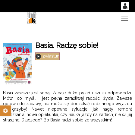
0
Gł
'
0,00
PLN
Basia. Radzę sobie!
14
53
zwiastun
Basia zawsze jest sobą. Zadaje dużo pytań i szuka odpowiedzi.
Mówi, co myśli, i jest pełna zaraźliwej radości życia. Zawsze
gotowa do zabawy, nie może się doczekać rodzinnego wyjazdu
Otwórz pasek narzędzi
na grzyby! Nawet niepewne sytuacje, jak nagły remont
mieszkania, nowa opiekunka, czy nauka jazdy na nartach, nie są jej
straszne. Dlaczego? Bo Basia radzi sobie ze wszystkim!