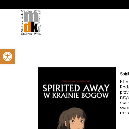
'
Otwórz pasek narzędzi
Spir
Film
Rodz
przy
naty
opus
swoi
rozp