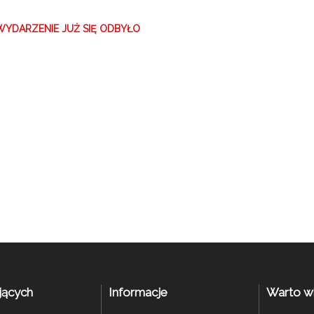
WYDARZENIE JUŻ SIĘ ODBYŁO
jących
Informacje
Warto w