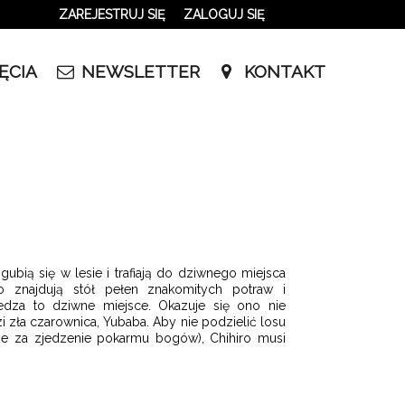
ZAREJESTRUJ SIĘ
ZALOGUJ SIĘ
0
ĘCIA
NEWSLETTER
KONTAKT
0,00
PLN
14
53
ią się w lesie i trafiają do dziwnego miejsca
 znajdują stół pełen znakomitych potraw i
edza to dziwne miejsce. Okazuje się ono nie
 zła czarownica, Yubaba. Aby nie podzielić losu
nie za zjedzenie pokarmu bogów), Chihiro musi