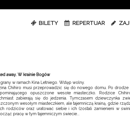
BILETY
REPERTUAR
ZAJ
ited away. W krainie Bogów
 grany w ramach Kina Letniego. Wstęp wolny.
ina Chihiro musi przeprowadzić się do nowego domu. Po drodze gub
pominającego opuszczone wesołe miasteczko. Rodzice Chihiro
chmiast zabierają się do jedzenia. Tymczasem dziewczynka zwi
zczonym wesołym miasteczkiem, ale tajemniczą krainą, gdzie rządzi
ch rodziców oraz uratować siebie i ich (zostali zamienieni w świ
ocząć pracę w tym tajemniczym świecie...