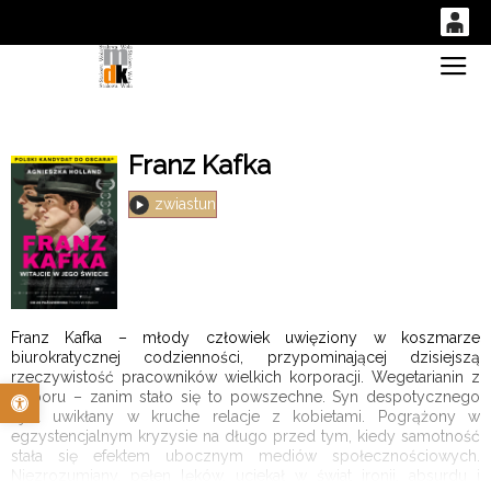
0
Gł
'
0,00
PLN
Franz Kafka
14
53
zwiastun
Franz Kafka – młody człowiek uwięziony w koszmarze
biurokratycznej codzienności, przypominającej dzisiejszą
rzeczywistość pracowników wielkich korporacji. Wegetarianin z
Otwórz pasek narzędzi
wyboru – zanim stało się to powszechne. Syn despotycznego
ojca uwikłany w kruche relacje z kobietami. Pogrążony w
egzystencjalnym kryzysie na długo przed tym, kiedy samotność
stała się efektem ubocznym mediów społecznościowych.
Niezrozumiany, pełen lęków, uciekał w świat ironii, absurdu i