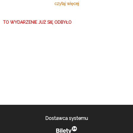
wyobraźni, tworząc dzieła, które uczyniły go jednym z
czytaj więcej
najwybitniejszych pisarzy XX wieku. Opowieść o wrażliwym
człowieku, którego lęki i dylematy mocno rezonują z dzisiejszym
młodym pokoleniem.
TO WYDARZENIE JUŻ SIĘ ODBYŁO
Dostawca systemu