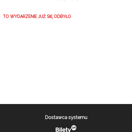
się wydawało? Gdyby się nad tym spokojnie zastanowić, to może
być nawet zabawne. Chyba, że okaże się niebezpieczne.
TO WYDARZENIE JUŻ SIĘ ODBYŁO
Dostawca systemu