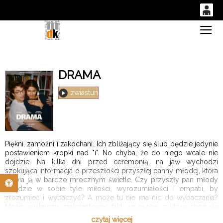
0
Gł
'
0,00
PLN
DRAMA
14
52
zwiastun
Piękni, zamożni i zakochani. Ich zbliżający się ślub będzie jedynie
postawieniem kropki nad "i". No chyba, że do niego wcale nie
dojdzie. Na kilka dni przed ceremonią, na jaw wychodzi
szokująca informacja o przeszłości przyszłej panny młodej, która
Otwórz pasek narzędzi
stawia ją w bardzo mrocznym świetle. Czy przyszły pan młody
znajdzie w sobie tyle miłości, wyrozumiałości i empatii, by
zrozumieć i wybaczyć? A może tu nie ma nic do wybaczania?
Może wystarczy zaakceptować fakt, że osoba, z którą chce się
spędzić resztę życia jest po prostu kimś zupełnie innym niż nam
czytaj więcej