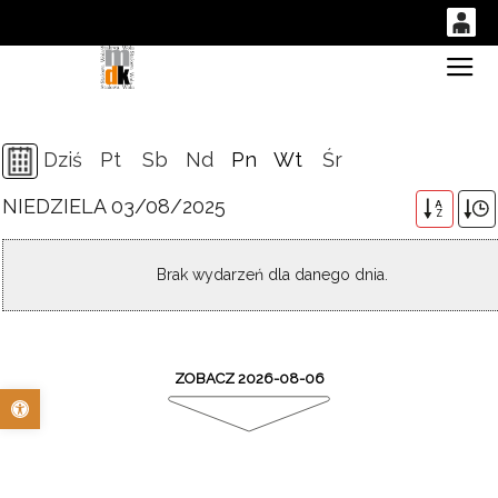
0
Gł
'
0,00
PLN
Dziś
Pt
Sb
Nd
Pn
Wt
Śr
NIEDZIELA 03/08/2025
14
48
A
Z
Brak wydarzeń dla danego dnia.
ZOBACZ 2026-08-06
Otwórz pasek narzędzi