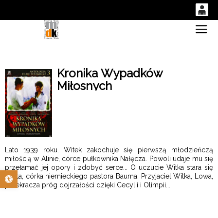
0
Gł
'
0,00
PLN
Kronika Wypadków
Miłosnych
14
53
Lato 1939 roku. Witek zakochuje się pierwszą młodzieńczą
miłością w Alinie, córce pułkownika Nałęcza. Powoli udaje mu się
przełamać jej opory i zdobyć serce... O uczucie Witka stara się
Otwórz pasek narzędzi
Greta, córka niemieckiego pastora Bauma. Przyjaciel Witka, Lowa,
przekracza próg dojrzałości dzięki Cecylii i Olimpii...