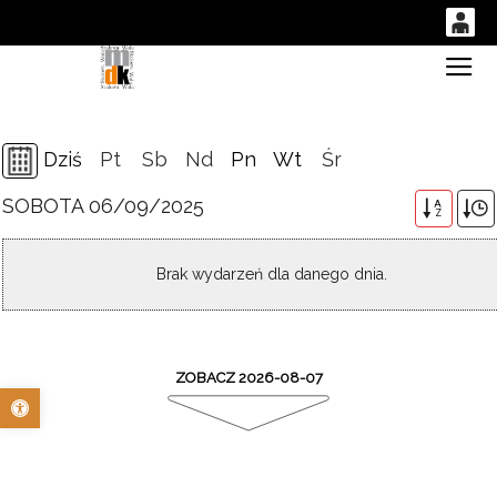
0
Gł
'
0,00
PLN
Dziś
Pt
Sb
Nd
Pn
Wt
Śr
SOBOTA 06/09/2025
14
47
A
Z
Brak wydarzeń dla danego dnia.
ZOBACZ 2026-08-07
Otwórz pasek narzędzi