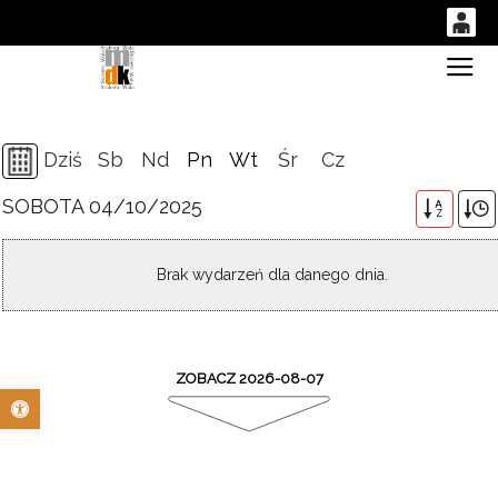
0
Gł
'
0,00
PLN
Dziś
Sb
Nd
Pn
Wt
Śr
Cz
SOBOTA 04/10/2025
14
48
A
Z
Brak wydarzeń dla danego dnia.
ZOBACZ 2026-08-07
Otwórz pasek narzędzi