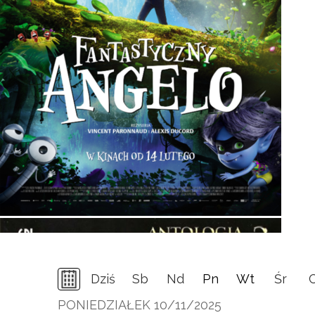
Dziś
Sb
Nd
Pn
Wt
Śr
PONIEDZIAŁEK 10/11/2025