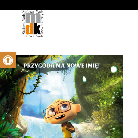
'
Otwórz pasek narzędzi