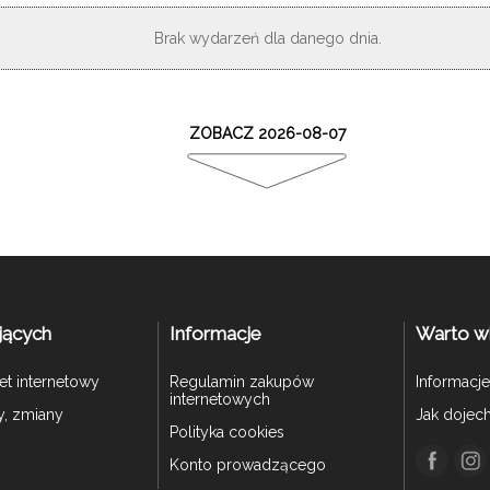
Brak wydarzeń dla danego dnia.
ZOBACZ 2026-08-07
jących
Informacje
Warto w
let internetowy
Regulamin zakupów
Informacje
internetowych
y, zmiany
Jak dojec
Polityka cookies
Konto prowadzącego