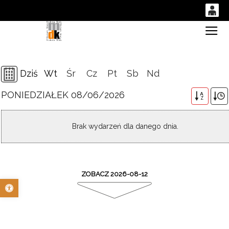
0
Gł
'
0,00
PLN
Dziś
Wt
Śr
Cz
Pt
Sb
Nd
PONIEDZIAŁEK 08/06/2026
14
49
A
Z
Brak wydarzeń dla danego dnia.
ZOBACZ 2026-08-12
Otwórz pasek narzędzi